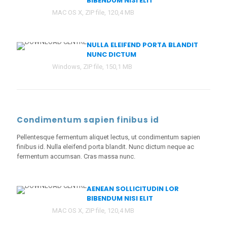
BIBENDUM NISI ELIT
MAC OS X, ZIP file, 120,4 MB
NULLA ELEIFEND PORTA BLANDIT
NUNC DICTUM
Windows, ZIP file, 150,1 MB
Condimentum sapien finibus id
Pellentesque fermentum aliquet lectus, ut condimentum sapien
finibus id. Nulla eleifend porta blandit. Nunc dictum neque ac
fermentum accumsan. Cras massa nunc.
AENEAN SOLLICITUDIN LOR
BIBENDUM NISI ELIT
MAC OS X, ZIP file, 120,4 MB